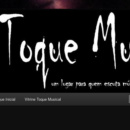
ica com outros olhos.
l
ue Inicial
Vitrine Toque Musical