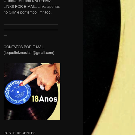
O Toque Musical NÃO ENVIA
LINKS POR E-MAIL. Links apenas
no GTM e por tempo limitado.
———————————————
———————————————
—
CONTATOS POR E-MAIL
(toquelinkmusical@gmail.com)
POSTS RECENTES