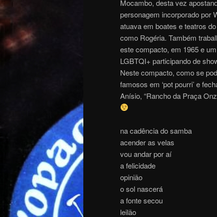
Mocambo, desta vez apostando
personagem incorporado por W
atuava em boates e teatros do 
como Rogéria. Também trabal
este compacto, em 1965 e um 
LGBTQI+ participando de show
Neste compacto, como se pode
famosos em ‘pot pourri’ e fec
Anísio, “Rancho da Praça Onz
na cadência do samba
acender as velas
vou andar por aí
a felicidade
opinião
o sol nascerá
a fonte secou
leilão