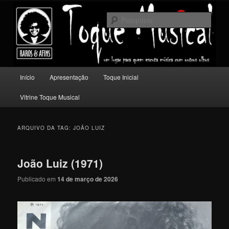
Pular
Pular
Um lugar para quem escuta música com outros olhos.
para
para
Pesqu
o
o
conteúdo
conteúdo
Toque Musical
principal
secundário
Menu
Início
Apresentação
Toque Inicial
principal
Vitrine Toque Musical
ARQUIVO DA TAG:
JOÃO LUIZ
João Luiz (1971)
Publicado em
14 de março de 2026