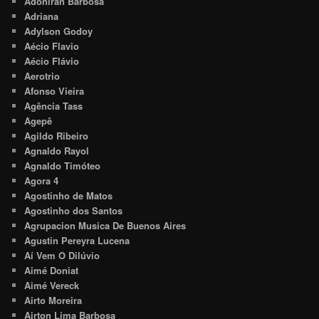
Adoniran Barbosa
Adriana
Adylson Godoy
Aécio Flavio
Aécio Flávio
Aerotrio
Afonso Vieira
Agência Tass
Agepê
Agildo Ribeiro
Agnaldo Rayol
Agnaldo Timóteo
Agora 4
Agostinho de Matos
Agostinho dos Santos
Agrupacion Musica De Buenos Aires
Agustin Pereyra Lucena
Aí Vem O Dilúvio
Aimé Doniat
Aimé Vereck
Airto Moreira
Airton Lima Barbosa