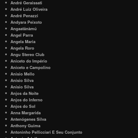
André Geraissati
André Luiz Oliveira
André Penazzi
Andyara Peixoto
Angaatãnàmú
Angel Parra
Angela Maria
Angela Roro
Angu Stereo Club
Aniceto do Império
Aniceto e Campolino
Anisio Mello
Anisio Silva
Anísio Silva
Anjos da Noite
Anjos do Inferno
Anjos do Sol
Anna Margarida
Antenógenes Silva
Anthony Guima
Antoninho Pellicciari E Seu Conjunto