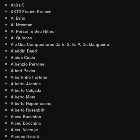
Akira S
AKT2 Frauen Kreisen
Al Brito
Al Newman
Al Person e Seu Ritmo
Al Quincas
Ala Dos Compositores Da E. S. E. P. De Mangueira
Aladdin Band
Alaide Costa
Albenzio Perrone
Albert Pavão
Albertinho Fortuna
Alberto Arantes
Alberto Calçada
Alberto Mota
Alberto Nepomuceno
Alberto Rosenblit
Alceo Bocchino
Alceu Bocchino
Alceu Valença
Alcides Gerardi