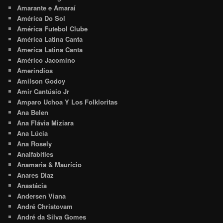
Amarante e Amaraí
América Do Sol
América Futebol Clube
América Latina Canta
America Latina Canta
Américo Jacomino
Amerindios
Amilson Godoy
Amir Cantúsio Jr
Amparo Uchoa Y Los Folkloritas
Ana Belen
Ana Flávia Miziara
Ana Lúcia
Ana Rosely
Analfabitles
Anamaria & Maurício
Anares Diaz
Anastácia
Andersen Viana
André Christovam
André da Silva Gomes