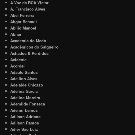
A Voz da RCA Victor
A. Francisco Alves
Abel Ferreira
Abgar Renault
Abílio Manoel
Abner
Academia do Medo
Acadêmicos do Salgueiro
Achados & Perdidos
Acidente
Acordel
Adauto Santos
Adeilton Alves
Adelaide Chiozzo
Adelina Garcia
Adelino Moreira
Ademilde Fonseca
Ademir Lemos
Adilson Adriano
Adilson Ramos
Adler São Luiz