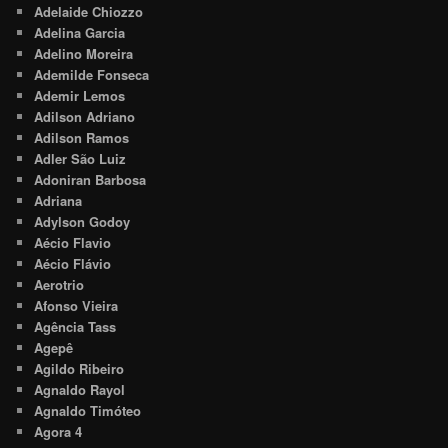
Adelaide Chiozzo
Adelina Garcia
Adelino Moreira
Ademilde Fonseca
Ademir Lemos
Adilson Adriano
Adilson Ramos
Adler São Luiz
Adoniran Barbosa
Adriana
Adylson Godoy
Aécio Flavio
Aécio Flávio
Aerotrio
Afonso Vieira
Agência Tass
Agepê
Agildo Ribeiro
Agnaldo Rayol
Agnaldo Timóteo
Agora 4