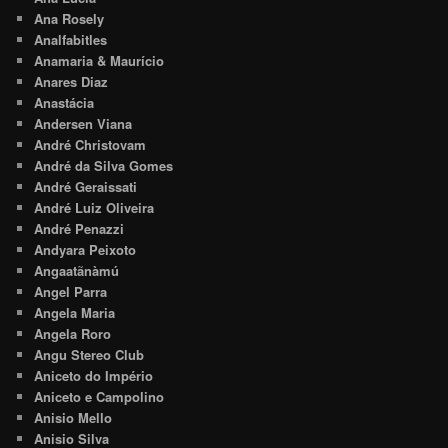
Ana Rosely
Analfabitles
Anamaria & Maurício
Anares Diaz
Anastácia
Andersen Viana
André Christovam
André da Silva Gomes
André Geraissati
André Luiz Oliveira
André Penazzi
Andyara Peixoto
Angaatãnàmú
Angel Parra
Angela Maria
Angela Roro
Angu Stereo Club
Aniceto do Império
Aniceto e Campolino
Anisio Mello
Anisio Silva