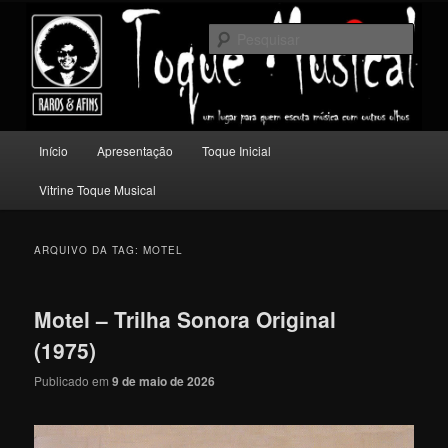
Pular
Pular
Um lugar para quem escuta música com outros olhos.
para
para
Pesqu
o
o
conteúdo
conteúdo
Toque Musical
principal
secundário
Menu
Início
Apresentação
Toque Inicial
principal
Vitrine Toque Musical
ARQUIVO DA TAG:
MOTEL
Motel – Trilha Sonora Original
(1975)
Publicado em
9 de maio de 2026