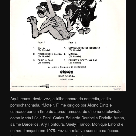
Aqui temos, desta vez, a trilha sonora da comédia, estilo
pornochanchada, “Motel”. Filme dirigido por Alcino Diniz e
estreado por um time de atores famosos do cinema e televisão,
como Maria Lúcia Dahl. Carlos Eduardo Dorabella Rodolfo Arena,
Jaime Barcellos, Ary Fontoura, Suely Franco, Monique Lafond e
outros. Lançado em 1975. Fez um relativo sucesso na época.