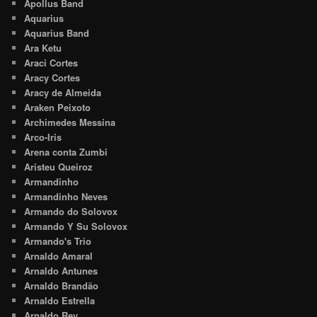
Apollus Band
Aquarius
Aquarius Band
Ara Ketu
Araci Cortes
Aracy Cortes
Aracy de Almeida
Araken Peixoto
Archimedes Messina
Arco-Iris
Arena conta Zumbi
Aristeu Queiroz
Armandinho
Armandinho Neves
Armando do Solovox
Armando Y Su Solovox
Armando's Trio
Arnaldo Amaral
Arnaldo Antunes
Arnaldo Brandão
Arnaldo Estrella
Arnaldo Rey