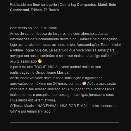
Publicado em
Sem categoria
|
Com a tag
Compactos
,
Motel
,
Selo
Continental
,
Trilhas
,
Zé Rodrix
Bem vindo ao Toque Musical!
Antes de sair em busca do tesouro, leia com atenção todas as
informações de funcionamento deste blog. Comece pelo cabeçalho,
logo acima, abrindo todas as abas: Início, Apresentação, Toque Inicial
e Vitrine Toque Musical. Lá está tudo que você precisa saber para
navegar em nosso conteúdo e se tornar mais uma amigo culto e
oculto associado
A partir da aba TOQUE INICIAL, você poderá solicitar sua
participação no Grupo Toque Musical.
Ao se inscrever você deve fazer a solicitação e aguardar a
aprovação, no máximo em 24 horas, ou mais
Após a aprovação
você terá o seu acesso liberado ao GTM, podendo buscar os links
mais recentes e pesquisar por postagens antigas (enquanto seus
links ainda estiverem ativos).
O Toque Musical NÃO ENVIA LINKS POR E-MAIL. Links apenas no
GTM e por tempo limitado.
———————————————————————————————