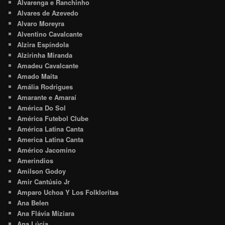
Alvarenga e Ranchinho
Alvares de Azevedo
Alvaro Moreyra
Alventino Cavalcante
Alzira Espíndola
Alzirinha Miranda
Amadeu Cavalcante
Amado Maita
Amália Rodrigues
Amarante e Amaraí
América Do Sol
América Futebol Clube
América Latina Canta
America Latina Canta
Américo Jacomino
Amerindios
Amilson Godoy
Amir Cantúsio Jr
Amparo Uchoa Y Los Folkloritas
Ana Belen
Ana Flávia Miziara
Ana Lúcia