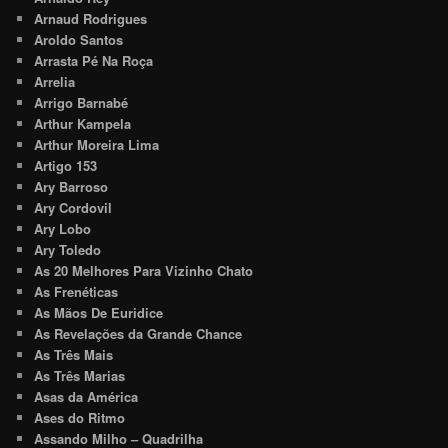
Arnaud Rodrigues
Aroldo Santos
Arrasta Pé Na Roça
Arrelia
Arrigo Barnabé
Arthur Kampela
Arthur Moreira Lima
Artigo 153
Ary Barroso
Ary Cordovil
Ary Lobo
Ary Toledo
As 20 Melhores Para Vizinho Chato
As Frenéticas
As Mãos De Euridice
As Revelações da Grande Chance
As Três Mais
As Três Marias
Asas da América
Ases do Ritmo
Assando Milho – Quadrilha