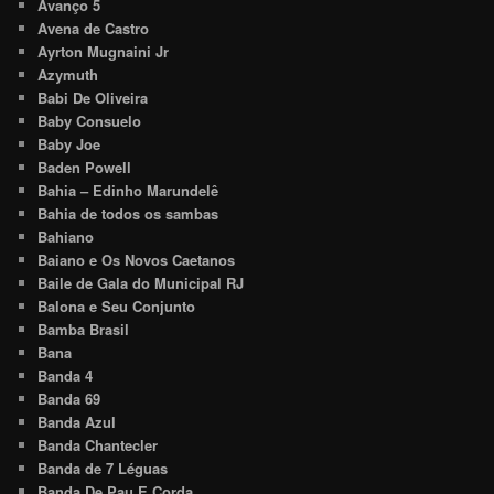
Avanço 5
Avena de Castro
Ayrton Mugnaini Jr
Azymuth
Babi De Oliveira
Baby Consuelo
Baby Joe
Baden Powell
Bahia – Edinho Marundelê
Bahia de todos os sambas
Bahiano
Baiano e Os Novos Caetanos
Baile de Gala do Municipal RJ
Balona e Seu Conjunto
Bamba Brasil
Bana
Banda 4
Banda 69
Banda Azul
Banda Chantecler
Banda de 7 Léguas
Banda De Pau E Corda