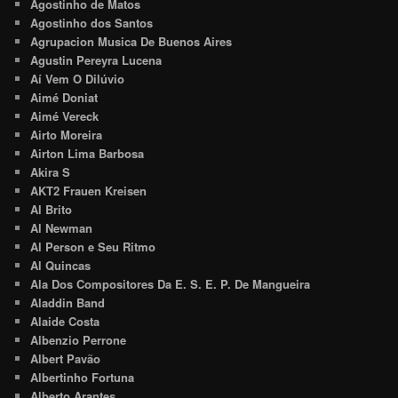
Agostinho de Matos
Agostinho dos Santos
Agrupacion Musica De Buenos Aires
Agustin Pereyra Lucena
Aí Vem O Dilúvio
Aimé Doniat
Aimé Vereck
Airto Moreira
Airton Lima Barbosa
Akira S
AKT2 Frauen Kreisen
Al Brito
Al Newman
Al Person e Seu Ritmo
Al Quincas
Ala Dos Compositores Da E. S. E. P. De Mangueira
Aladdin Band
Alaide Costa
Albenzio Perrone
Albert Pavão
Albertinho Fortuna
Alberto Arantes