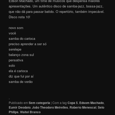
Edson Machado, um time de músicos que despensa maiores
apresentações. Um autêntico disco de samba-jazz, bossa-jazz,
que não dá para passar batido. O repertório, também impecável.
Disco nota 10!
novo som
você
samba do carioca
preciso aprender a ser só
serelepe
balanço zona sul
pensativa
solo
ela é carioca
diz que fui por aí
samba de verão
.
Publicado em
Sem categoria
|
Com a tag
Copa 5
,
Edsom Machado
,
Eumir Deodato
,
João Theodoro Meirelles
,
Roberto Menescal
,
Selo
Philips
,
Waltel Branco