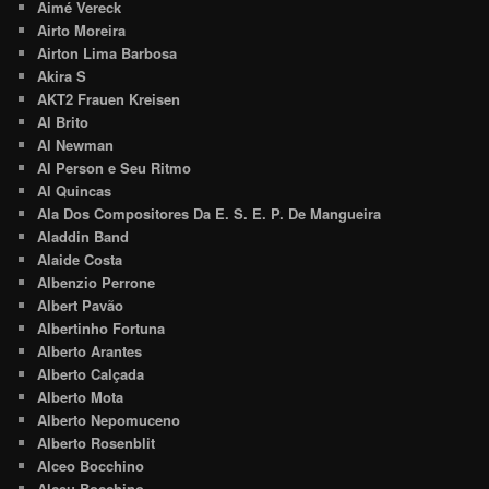
Aimé Vereck
Airto Moreira
Airton Lima Barbosa
Akira S
AKT2 Frauen Kreisen
Al Brito
Al Newman
Al Person e Seu Ritmo
Al Quincas
Ala Dos Compositores Da E. S. E. P. De Mangueira
Aladdin Band
Alaide Costa
Albenzio Perrone
Albert Pavão
Albertinho Fortuna
Alberto Arantes
Alberto Calçada
Alberto Mota
Alberto Nepomuceno
Alberto Rosenblit
Alceo Bocchino
Alceu Bocchino