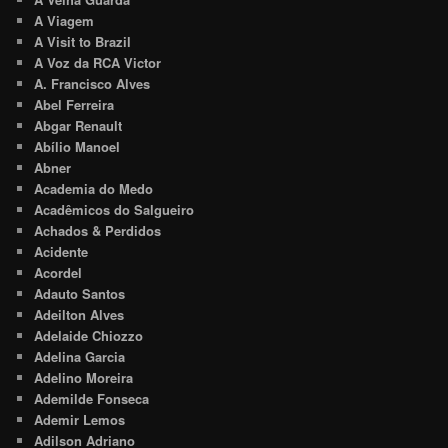
A Viagem
A Visit to Brazil
A Voz da RCA Victor
A. Francisco Alves
Abel Ferreira
Abgar Renault
Abílio Manoel
Abner
Academia do Medo
Acadêmicos do Salgueiro
Achados & Perdidos
Acidente
Acordel
Adauto Santos
Adeilton Alves
Adelaide Chiozzo
Adelina Garcia
Adelino Moreira
Ademilde Fonseca
Ademir Lemos
Adilson Adriano