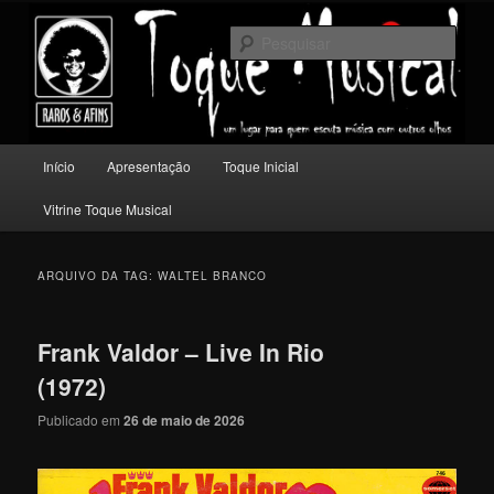
Pular
Pular
Um lugar para quem escuta música com outros olhos.
para
para
Pesqu
o
o
conteúdo
conteúdo
Toque Musical
principal
secundário
Menu
Início
Apresentação
Toque Inicial
principal
Vitrine Toque Musical
ARQUIVO DA TAG:
WALTEL BRANCO
Frank Valdor – Live In Rio
(1972)
Publicado em
26 de maio de 2026