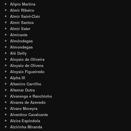
Alipio Martins
Almir Ribeiro
Almir Saint-Clair
Almir Santos
Almir Sater
Almirante
Almôndegas
Almondegas
Alô Dolly
Aloysio de Oliveira
Aloysio de Olivera
Aloysio Figueiredo
Alpha III
Altamiro Carrilho
Altemar Dutra
Alvarenga e Ranchinho
Alvares de Azevedo
Alvaro Moreyra
Alventino Cavalcante
Alzira Espíndola
Alzirinha Miranda