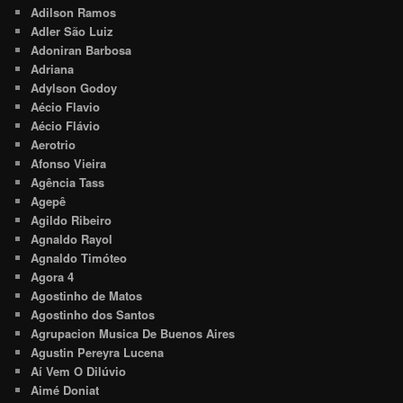
Adilson Ramos
Adler São Luiz
Adoniran Barbosa
Adriana
Adylson Godoy
Aécio Flavio
Aécio Flávio
Aerotrio
Afonso Vieira
Agência Tass
Agepê
Agildo Ribeiro
Agnaldo Rayol
Agnaldo Timóteo
Agora 4
Agostinho de Matos
Agostinho dos Santos
Agrupacion Musica De Buenos Aires
Agustin Pereyra Lucena
Aí Vem O Dilúvio
Aimé Doniat