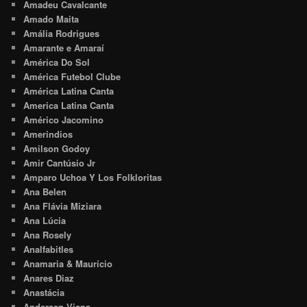
Amadeu Cavalcante
Amado Maita
Amália Rodrigues
Amarante e Amaraí
América Do Sol
América Futebol Clube
América Latina Canta
America Latina Canta
Américo Jacomino
Amerindios
Amilson Godoy
Amir Cantúsio Jr
Amparo Uchoa Y Los Folkloritas
Ana Belen
Ana Flávia Miziara
Ana Lúcia
Ana Rosely
Analfabitles
Anamaria & Maurício
Anares Diaz
Anastácia
Andersen Viana