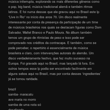
música initerrupta, explorando os mais diferentes gêneros como
o pop, big band, música tradicional alemã e também ritmos
latinos. E foi numa dessas que ele gravou aqui no Brasil este lp
“Live in Rio” no início dos anos 70. Um disco realmente
interessante por conta da presença da participação de um time
de músicos brasileiros nos quais se destacam figuras como Dom
Salvador, Waltel Branco e Paulo Moura. No álbum também
temos um grupo de ritmistas de peso e isso pode ser
comprovado nos créditos da contracapa. E também, como se
pode perceber, o repertório é essencialmente de música
brasileira e claro, com intervenções autorais do alemão. Um
disco verdadeiramente festivo, que fez muito sucesso na
Europa. Foi gravado aqui no Brasil, mas lançado lá fora. Em
outros tempos esse lp podia ser encontrado facilmente em
alguns sebos aqui no Brasil, mas por conta desses ‘ingredientes’
já se tornou raridade.
brazil
samba- maracatu
ave maria no morro
samba de uma nota só
desafinado